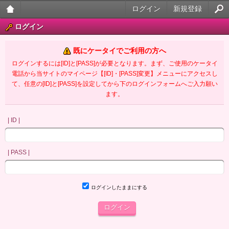
ログイン
新規登録
大人
ログイン
のケ
既にケータイでご利用の方へ
ータ
ログインするには[ID]と[PASS]が必要となります。まず、ご使用のケータイ
電話から当サイトのマイページ【[ID]・[PASS]変更】メニューにアクセスし
イ官
て、任意の[ID]と[PASS]を設定してから下のログインフォームへご入力願い
ます。
能小
説
| ID |
| PASS |
ログインしたままにする