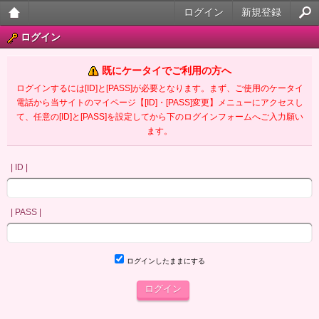
ログイン
新規登録
大人
ログイン
のケ
既にケータイでご利用の方へ
ータ
ログインするには[ID]と[PASS]が必要となります。まず、ご使用のケータイ
電話から当サイトのマイページ【[ID]・[PASS]変更】メニューにアクセスし
イ官
て、任意の[ID]と[PASS]を設定してから下のログインフォームへご入力願い
ます。
能小
説
| ID |
| PASS |
ログインしたままにする