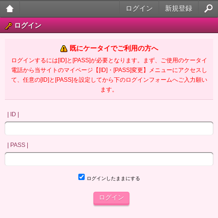
ログイン
新規登録
大人
ログイン
のケ
既にケータイでご利用の方へ
ータ
ログインするには[ID]と[PASS]が必要となります。まず、ご使用のケータイ
電話から当サイトのマイページ【[ID]・[PASS]変更】メニューにアクセスし
イ官
て、任意の[ID]と[PASS]を設定してから下のログインフォームへご入力願い
ます。
能小
説
| ID |
| PASS |
ログインしたままにする