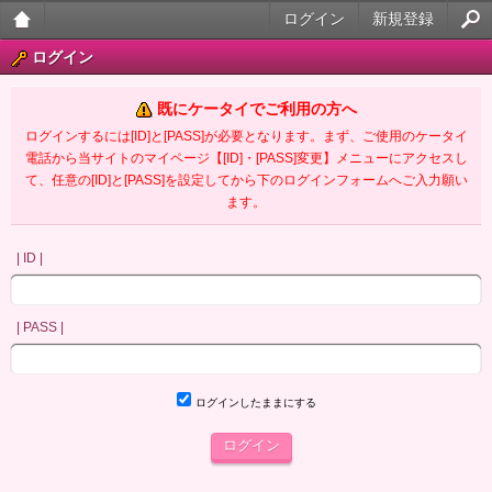
ログイン
新規登録
大人
ログイン
のケ
既にケータイでご利用の方へ
ータ
ログインするには[ID]と[PASS]が必要となります。まず、ご使用のケータイ
電話から当サイトのマイページ【[ID]・[PASS]変更】メニューにアクセスし
イ官
て、任意の[ID]と[PASS]を設定してから下のログインフォームへご入力願い
ます。
能小
説
| ID |
| PASS |
ログインしたままにする