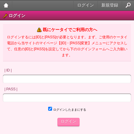
ログイン
新規登録
大人
ログイン
のケ
既にケータイでご利用の方へ
ータ
ログインするには[ID]と[PASS]が必要となります。まず、ご使用のケータイ
電話から当サイトのマイページ【[ID]・[PASS]変更】メニューにアクセスし
イ官
て、任意の[ID]と[PASS]を設定してから下のログインフォームへご入力願い
ます。
能小
説
| ID |
| PASS |
ログインしたままにする