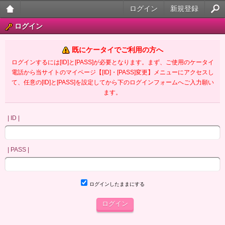
ログイン
新規登録
大人
ログイン
のケ
既にケータイでご利用の方へ
ータ
ログインするには[ID]と[PASS]が必要となります。まず、ご使用のケータイ
電話から当サイトのマイページ【[ID]・[PASS]変更】メニューにアクセスし
イ官
て、任意の[ID]と[PASS]を設定してから下のログインフォームへご入力願い
ます。
能小
説
| ID |
| PASS |
ログインしたままにする