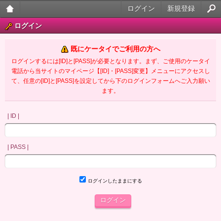
ログイン
新規登録
大人
ログイン
のケ
既にケータイでご利用の方へ
ータ
ログインするには[ID]と[PASS]が必要となります。まず、ご使用のケータイ
電話から当サイトのマイページ【[ID]・[PASS]変更】メニューにアクセスし
イ官
て、任意の[ID]と[PASS]を設定してから下のログインフォームへご入力願い
ます。
能小
説
| ID |
| PASS |
ログインしたままにする