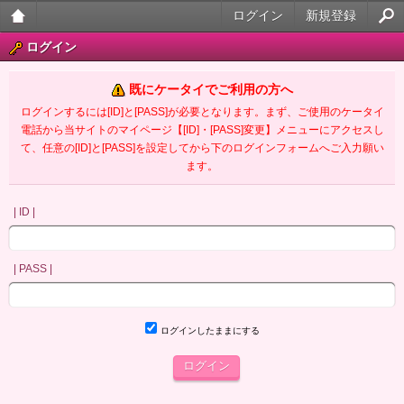
ログイン
新規登録
大人
ログイン
のケ
既にケータイでご利用の方へ
ータ
ログインするには[ID]と[PASS]が必要となります。まず、ご使用のケータイ
電話から当サイトのマイページ【[ID]・[PASS]変更】メニューにアクセスし
イ官
て、任意の[ID]と[PASS]を設定してから下のログインフォームへご入力願い
ます。
能小
説
| ID |
| PASS |
ログインしたままにする