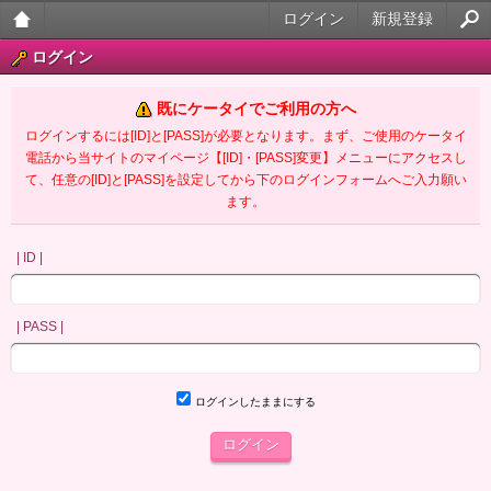
ログイン
新規登録
大人
ログイン
のケ
既にケータイでご利用の方へ
ータ
ログインするには[ID]と[PASS]が必要となります。まず、ご使用のケータイ
電話から当サイトのマイページ【[ID]・[PASS]変更】メニューにアクセスし
イ官
て、任意の[ID]と[PASS]を設定してから下のログインフォームへご入力願い
ます。
能小
説
| ID |
| PASS |
ログインしたままにする