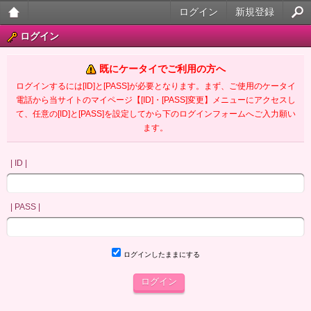
ログイン
新規登録
大人
ログイン
のケ
既にケータイでご利用の方へ
ータ
ログインするには[ID]と[PASS]が必要となります。まず、ご使用のケータイ
電話から当サイトのマイページ【[ID]・[PASS]変更】メニューにアクセスし
イ官
て、任意の[ID]と[PASS]を設定してから下のログインフォームへご入力願い
ます。
能小
説
| ID |
| PASS |
ログインしたままにする