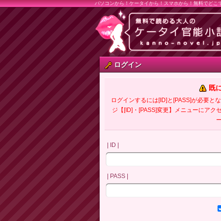
パソコンから！ケータイから！スマホから！無料でどこ
ログイン
既
ログインするには[ID]と[PASS]が
ジ【[ID]・[PASS]変更】メニューにア
| ID |
| PASS |