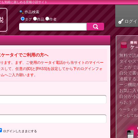
でも気軽に楽しめる官能小説サイト
作品検索
タグ
作品
作者
ログイ
にケータイでご利用の方へ
無料で読
タイやス
必要となります。まず、ご使用のケータイ電話から当サイトのマイペー
ことがで
クセスして、任意の[ID]と[PASS]を設定してから下のログインフォ
自分で書
ームへご入力願います。
連載する
ージ機能
お気に入
自分が小
らおう！
ケータイか
ャンしてね
ログインしたままにする