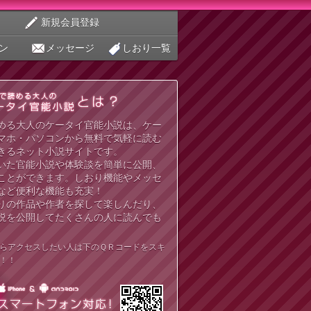
新規会員登録
ン
メッセージ
しおり一覧
める大人のケータイ官能小説は、ケー
マホ・パソコンから無料で気軽に読む
きるネット小説サイトです。
いた官能小説や体験談を簡単に公開、
ことができます。しおり機能やメッセ
など便利な機能も充実！
りの作品や作者を探して楽しんだり、
説を公開してたくさんの人に読んでも
らアクセスしたい人は下のＱＲコードをスキ
！！