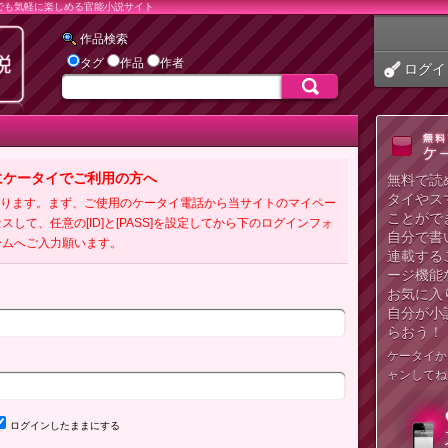
でも気軽に楽しめる官能小説サイト
作品検索
タグ
作品
作者
ログイ
にケータイでご利用の方へ
無料で読
タイやス
必要となります。まず、ご使用のケータイ電話から当サイトのマイペー
ことがで
クセスして、任意の[ID]と[PASS]を設定してから下のログインフォ
自分で書
ームへご入力願います。
連載する
ージ機能
お気に入
自分が小
らおう！
ケータイか
ャンしてね
ログインしたままにする