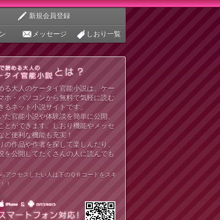
新規会員登録
ン
メッセージ
しおり一覧
める大人のケータイ官能小説は、ケー
マホ・パソコンから無料で気軽に読む
きるネット小説サイトです。
いた官能小説や体験談を簡単に公開、
ことができます。しおり機能やメッセ
など便利な機能も充実！
りの作品や作者を探して楽しんだり、
説を公開してたくさんの人に読んでも
らアクセスしたい人は下のＱＲコードをスキ
！！