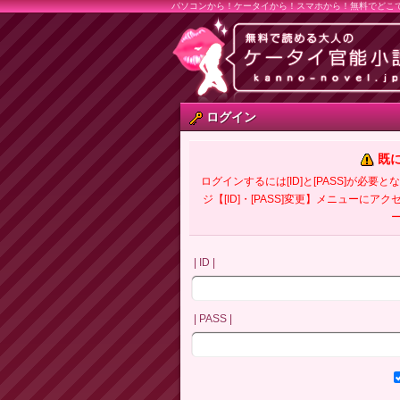
パソコンから！ケータイから！スマホから！無料でどこ
ログイン
既
ログインするには[ID]と[PASS]が
ジ【[ID]・[PASS]変更】メニューにア
| ID |
| PASS |