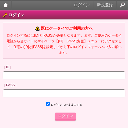
ログイン
新規登録
大人
ログイン
のケ
既にケータイでご利用の方へ
ータ
ログインするには[ID]と[PASS]が必要となります。まず、ご使用のケータイ
電話から当サイトのマイページ【[ID]・[PASS]変更】メニューにアクセスし
イ官
て、任意の[ID]と[PASS]を設定してから下のログインフォームへご入力願い
ます。
能小
説
| ID |
| PASS |
ログインしたままにする