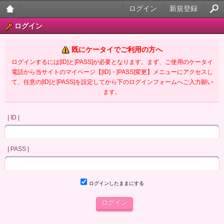
ログイン
新規登録
大人
ログイン
のケ
既にケータイでご利用の方へ
ータ
ログインするには[ID]と[PASS]が必要となります。まず、ご使用のケータイ
電話から当サイトのマイページ【[ID]・[PASS]変更】メニューにアクセスし
イ官
て、任意の[ID]と[PASS]を設定してから下のログインフォームへご入力願い
ます。
能小
説
| ID |
| PASS |
ログインしたままにする