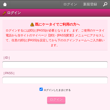
ログイン
新規登録
大人
ログイン
のケ
既にケータイでご利用の方へ
ータ
ログインするには[ID]と[PASS]が必要となります。まず、ご使用のケータイ
電話から当サイトのマイページ【[ID]・[PASS]変更】メニューにアクセスし
イ官
て、任意の[ID]と[PASS]を設定してから下のログインフォームへご入力願い
ます。
能小
説
| ID |
| PASS |
ログインしたままにする