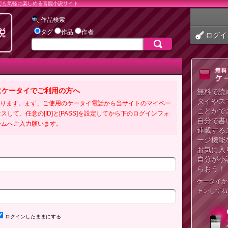
でも気軽に楽しめる官能小説サイト
作品検索
タグ
作品
作者
ログイ
にケータイでご利用の方へ
無料で読
タイやス
必要となります。まず、ご使用のケータイ電話から当サイトのマイペー
ことがで
クセスして、任意の[ID]と[PASS]を設定してから下のログインフォ
自分で書
ームへご入力願います。
連載する
ージ機能
お気に入
自分が小
らおう！
ケータイか
ャンしてね
ログインしたままにする