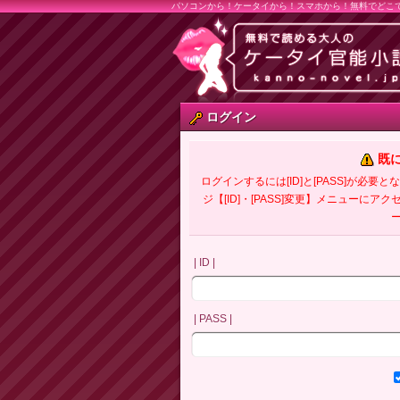
パソコンから！ケータイから！スマホから！無料でどこ
ログイン
既
ログインするには[ID]と[PASS]が
ジ【[ID]・[PASS]変更】メニューにア
| ID |
| PASS |