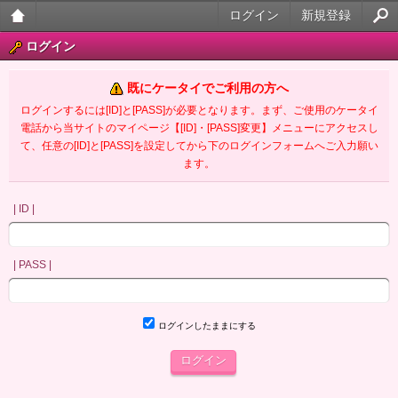
ログイン
新規登録
大人
ログイン
のケ
既にケータイでご利用の方へ
ータ
ログインするには[ID]と[PASS]が必要となります。まず、ご使用のケータイ
電話から当サイトのマイページ【[ID]・[PASS]変更】メニューにアクセスし
イ官
て、任意の[ID]と[PASS]を設定してから下のログインフォームへご入力願い
ます。
能小
説
| ID |
| PASS |
ログインしたままにする