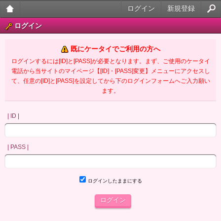
ログイン
新規登録
大人
ログイン
のケ
既にケータイでご利用の方へ
ータ
ログインするには[ID]と[PASS]が必要となります。まず、ご使用のケータイ
電話から当サイトのマイページ【[ID]・[PASS]変更】メニューにアクセスし
イ官
て、任意の[ID]と[PASS]を設定してから下のログインフォームへご入力願い
ます。
能小
説
| ID |
| PASS |
ログインしたままにする