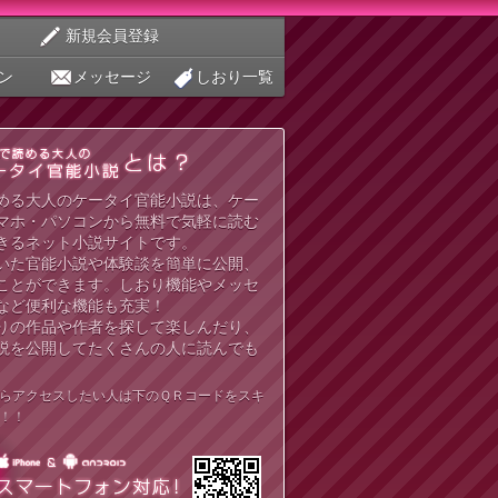
新規会員登録
ン
メッセージ
しおり一覧
める大人のケータイ官能小説は、ケー
マホ・パソコンから無料で気軽に読む
きるネット小説サイトです。
いた官能小説や体験談を簡単に公開、
ことができます。しおり機能やメッセ
など便利な機能も充実！
りの作品や作者を探して楽しんだり、
説を公開してたくさんの人に読んでも
らアクセスしたい人は下のＱＲコードをスキ
！！