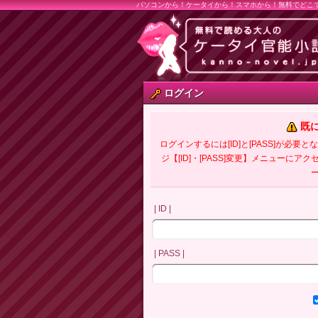
パソコンから！ケータイから！スマホから！無料でどこ
ログイン
既
ログインするには[ID]と[PASS]が
ジ【[ID]・[PASS]変更】メニューにア
| ID |
| PASS |