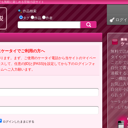
でも気軽に楽しめる官能小説サイト
作品検索
タグ
作品
作者
ログイ
にケータイでご利用の方へ
無料で読
タイやス
必要となります。まず、ご使用のケータイ電話から当サイトのマイペー
ことがで
クセスして、任意の[ID]と[PASS]を設定してから下のログインフォ
自分で書
ームへご入力願います。
連載する
ージ機能
お気に入
自分が小
らおう！
ケータイか
ャンしてね
ログインしたままにする