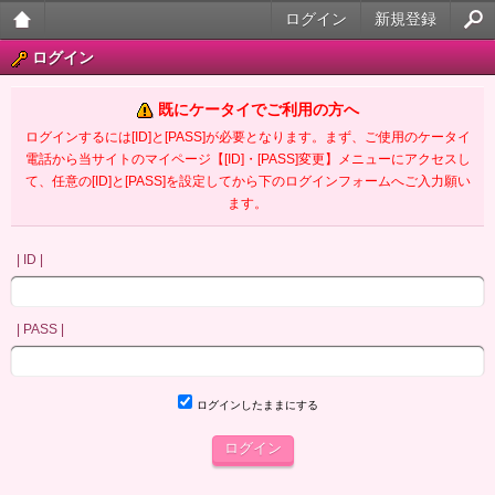
ログイン
新規登録
大人
ログイン
のケ
既にケータイでご利用の方へ
ータ
ログインするには[ID]と[PASS]が必要となります。まず、ご使用のケータイ
電話から当サイトのマイページ【[ID]・[PASS]変更】メニューにアクセスし
イ官
て、任意の[ID]と[PASS]を設定してから下のログインフォームへご入力願い
ます。
能小
説
| ID |
| PASS |
ログインしたままにする