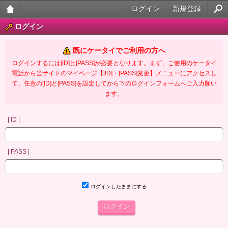
ログイン
新規登録
大人
ログイン
のケ
既にケータイでご利用の方へ
ータ
ログインするには[ID]と[PASS]が必要となります。まず、ご使用のケータイ
電話から当サイトのマイページ【[ID]・[PASS]変更】メニューにアクセスし
イ官
て、任意の[ID]と[PASS]を設定してから下のログインフォームへご入力願い
ます。
能小
説
| ID |
| PASS |
ログインしたままにする