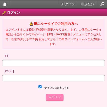
ログイン
新規登録
大人
ログイン
のケ
既にケータイでご利用の方へ
ータ
ログインするには[ID]と[PASS]が必要となります。まず、ご使用のケータイ
電話から当サイトのマイページ【[ID]・[PASS]変更】メニューにアクセスし
イ官
て、任意の[ID]と[PASS]を設定してから下のログインフォームへご入力願い
ます。
能小
説
| ID |
| PASS |
ログインしたままにする