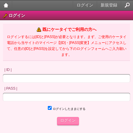
ログイン
新規登録
大人
ログイン
のケ
既にケータイでご利用の方へ
ータ
ログインするには[ID]と[PASS]が必要となります。まず、ご使用のケータイ
電話から当サイトのマイページ【[ID]・[PASS]変更】メニューにアクセスし
イ官
て、任意の[ID]と[PASS]を設定してから下のログインフォームへご入力願い
ます。
能小
説
| ID |
| PASS |
ログインしたままにする