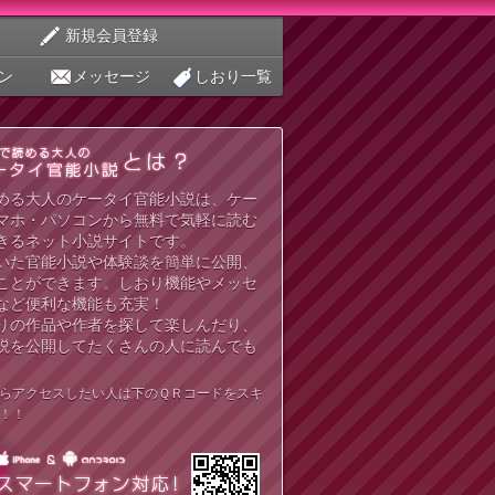
新規会員登録
ン
メッセージ
しおり一覧
める大人のケータイ官能小説は、ケー
マホ・パソコンから無料で気軽に読む
きるネット小説サイトです。
いた官能小説や体験談を簡単に公開、
ことができます。しおり機能やメッセ
など便利な機能も充実！
りの作品や作者を探して楽しんだり、
説を公開してたくさんの人に読んでも
らアクセスしたい人は下のＱＲコードをスキ
！！