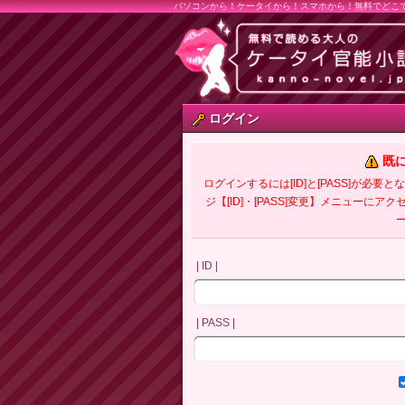
パソコンから！ケータイから！スマホから！無料でどこ
ログイン
既
ログインするには[ID]と[PASS]が
ジ【[ID]・[PASS]変更】メニューにア
| ID |
| PASS |