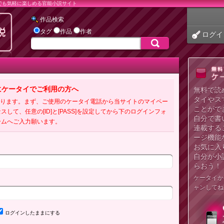
でも気軽に楽しめる官能小説サイト
作品検索
タグ
作品
作者
ログイ
にケータイでご利用の方へ
無料で読
タイやス
必要となります。まず、ご使用のケータイ電話から当サイトのマイペー
ことがで
クセスして、任意の[ID]と[PASS]を設定してから下のログインフォ
自分で書
ームへご入力願います。
連載する
ージ機能
お気に入
自分が小
らおう！
ケータイか
ャンしてね
ログインしたままにする