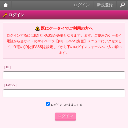
ログイン
新規登録
大人
ログイン
のケ
既にケータイでご利用の方へ
ータ
ログインするには[ID]と[PASS]が必要となります。まず、ご使用のケータイ
電話から当サイトのマイページ【[ID]・[PASS]変更】メニューにアクセスし
イ官
て、任意の[ID]と[PASS]を設定してから下のログインフォームへご入力願い
ます。
能小
説
| ID |
| PASS |
ログインしたままにする