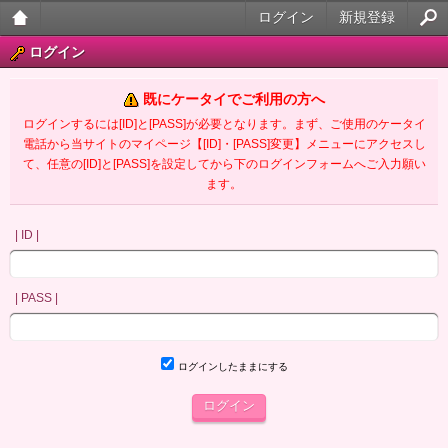
ログイン
新規登録
大人
ログイン
のケ
既にケータイでご利用の方へ
ータ
ログインするには[ID]と[PASS]が必要となります。まず、ご使用のケータイ
電話から当サイトのマイページ【[ID]・[PASS]変更】メニューにアクセスし
イ官
て、任意の[ID]と[PASS]を設定してから下のログインフォームへご入力願い
ます。
能小
説
| ID |
| PASS |
ログインしたままにする