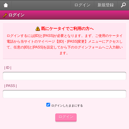
ログイン
新規登録
大人
ログイン
のケ
既にケータイでご利用の方へ
ータ
ログインするには[ID]と[PASS]が必要となります。まず、ご使用のケータイ
電話から当サイトのマイページ【[ID]・[PASS]変更】メニューにアクセスし
イ官
て、任意の[ID]と[PASS]を設定してから下のログインフォームへご入力願い
ます。
能小
説
| ID |
| PASS |
ログインしたままにする