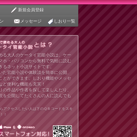
新規会員登録
ン
メッセージ
しおり一覧
める大人のケータイ官能小説は、ケー
マホ・パソコンから無料で気軽に読む
きるネット小説サイトです。
いた官能小説や体験談を簡単に公開、
ことができます。しおり機能やメッセ
など便利な機能も充実！
りの作品や作者を探して楽しんだり、
説を公開してたくさんの人に読んでも
らアクセスしたい人は下のＱＲコードをスキ
！！