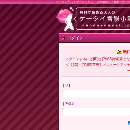
パソコンから！ケータイから！スマホから！無料でどこ
ログイン
既
ログインするには[ID]と[PASS]が
ジ【[ID]・[PASS]変更】メニューにア
| ID |
| PASS |