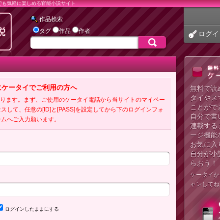
でも気軽に楽しめる官能小説サイト
作品検索
タグ
作品
作者
ログイ
にケータイでご利用の方へ
無料で読
タイやス
必要となります。まず、ご使用のケータイ電話から当サイトのマイペー
ことがで
クセスして、任意の[ID]と[PASS]を設定してから下のログインフォ
自分で書
ームへご入力願います。
連載する
ージ機能
お気に入
自分が小
らおう！
ケータイか
ャンしてね
ログインしたままにする