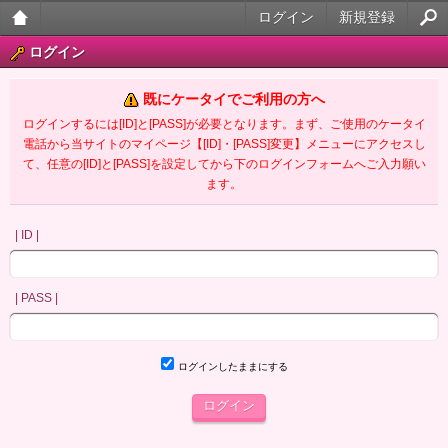
ログイン
新規登録
大人
ログイン
のケ
既にケータイでご利用の方へ
ータ
ログインするには[ID]と[PASS]が必要となります。まず、ご使用のケータイ
電話から当サイトのマイページ【[ID]・[PASS]変更】メニューにアクセスし
イ官
て、任意の[ID]と[PASS]を設定してから下のログインフォームへご入力願い
ます。
能小
説
| ID |
| PASS |
ログインしたままにする