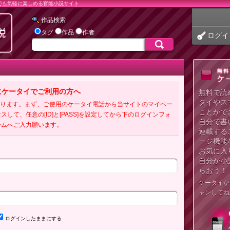
でも気軽に楽しめる官能小説サイト
作品検索
タグ
作品
作者
ログイ
にケータイでご利用の方へ
無料で読
タイやス
必要となります。まず、ご使用のケータイ電話から当サイトのマイペー
ことがで
クセスして、任意の[ID]と[PASS]を設定してから下のログインフォ
自分で書
ームへご入力願います。
連載する
ージ機能
お気に入
自分が小
らおう！
ケータイか
ャンしてね
ログインしたままにする