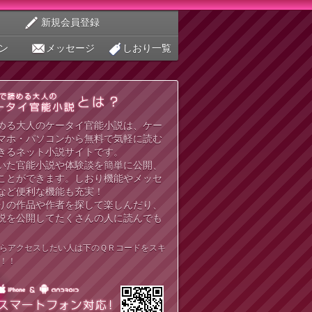
新規会員登録
ン
メッセージ
しおり一覧
める大人のケータイ官能小説は、ケー
マホ・パソコンから無料で気軽に読む
きるネット小説サイトです。
いた官能小説や体験談を簡単に公開、
ことができます。しおり機能やメッセ
など便利な機能も充実！
りの作品や作者を探して楽しんだり、
説を公開してたくさんの人に読んでも
らアクセスしたい人は下のＱＲコードをスキ
！！