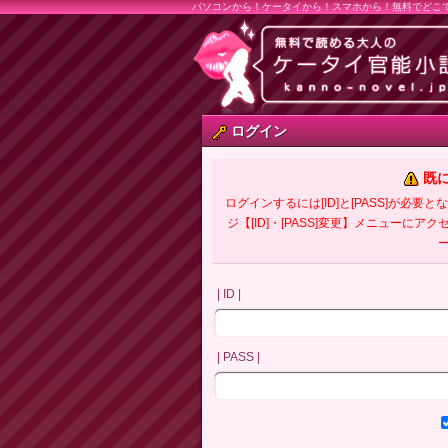
パソコンから！ケータイから！スマホから！無料でどこ
ログイン
既
ログインするには[ID]と[PASS]が
ジ【[ID]・[PASS]変更】メニューにア
| ID |
| PASS |