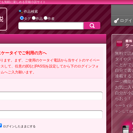
でも気軽に楽しめる官能小説サイト
作品検索
タグ
作品
作者
ログイ
にケータイでご利用の方へ
無料で読
タイやス
必要となります。まず、ご使用のケータイ電話から当サイトのマイペー
ことがで
クセスして、任意の[ID]と[PASS]を設定してから下のログインフォ
自分で書
ームへご入力願います。
連載する
ージ機能
お気に入
自分が小
らおう！
ケータイか
ャンしてね
ログインしたままにする