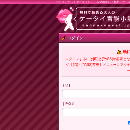
パソコンから！ケータイから！スマホから！無料でどこ
ログイン
既
ログインするには[ID]と[PASS]が
ジ【[ID]・[PASS]変更】メニューにア
| ID |
| PASS |