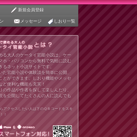
新規会員登録
ン
メッセージ
しおり一覧
める大人のケータイ官能小説は、ケー
マホ・パソコンから無料で気軽に読む
きるネット小説サイトです。
いた官能小説や体験談を簡単に公開、
ことができます。しおり機能やメッセ
など便利な機能も充実！
りの作品や作者を探して楽しんだり、
説を公開してたくさんの人に読んでも
らアクセスしたい人は下のＱＲコードをスキ
！！