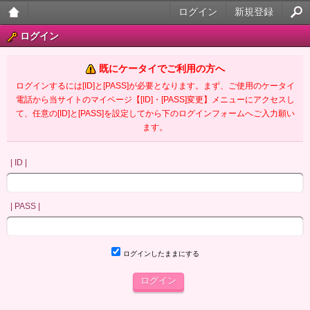
ログイン
新規登録
大人
ログイン
のケ
既にケータイでご利用の方へ
ータ
ログインするには[ID]と[PASS]が必要となります。まず、ご使用のケータイ
電話から当サイトのマイページ【[ID]・[PASS]変更】メニューにアクセスし
イ官
て、任意の[ID]と[PASS]を設定してから下のログインフォームへご入力願い
ます。
能小
説
| ID |
| PASS |
ログインしたままにする