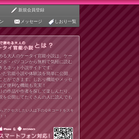
新規会員登録
ン
メッセージ
しおり一覧
める大人のケータイ官能小説は、ケー
マホ・パソコンから無料で気軽に読む
きるネット小説サイトです。
いた官能小説や体験談を簡単に公開、
ことができます。しおり機能やメッセ
など便利な機能も充実！
りの作品や作者を探して楽しんだり、
説を公開してたくさんの人に読んでも
らアクセスしたい人は下のＱＲコードをスキ
！！