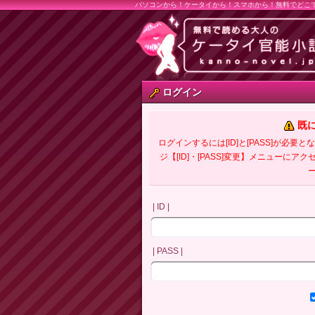
パソコンから！ケータイから！スマホから！無料でどこ
ログイン
既
ログインするには[ID]と[PASS]が
ジ【[ID]・[PASS]変更】メニューにア
| ID |
| PASS |