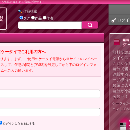
でも気軽に楽しめる官能小説サイト
作品検索
タグ
作品
作者
ログイ
にケータイでご利用の方へ
無料で読
タイやス
必要となります。まず、ご使用のケータイ電話から当サイトのマイペー
ことがで
クセスして、任意の[ID]と[PASS]を設定してから下のログインフォ
自分で書
ームへご入力願います。
連載する
ージ機能
お気に入
自分が小
らおう！
ケータイか
ャンしてね
ログインしたままにする