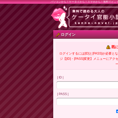
パソコンから！ケータイから！スマホから！無料でどこ
ログイン
既
ログインするには[ID]と[PASS]が
ジ【[ID]・[PASS]変更】メニューにア
| ID |
| PASS |