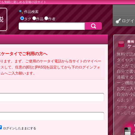
でも気軽に楽しめる官能小説サイト
作品検索
タグ
作品
作者
ログイ
にケータイでご利用の方へ
無料で読
タイやス
必要となります。まず、ご使用のケータイ電話から当サイトのマイペー
ことがで
クセスして、任意の[ID]と[PASS]を設定してから下のログインフォ
自分で書
ームへご入力願います。
連載する
ージ機能
お気に入
自分が小
らおう！
ケータイか
ャンしてね
ログインしたままにする