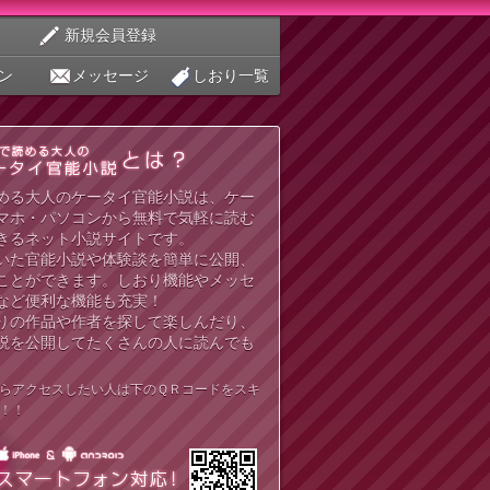
新規会員登録
ン
メッセージ
しおり一覧
める大人のケータイ官能小説は、ケー
マホ・パソコンから無料で気軽に読む
きるネット小説サイトです。
いた官能小説や体験談を簡単に公開、
ことができます。しおり機能やメッセ
など便利な機能も充実！
りの作品や作者を探して楽しんだり、
説を公開してたくさんの人に読んでも
らアクセスしたい人は下のＱＲコードをスキ
！！