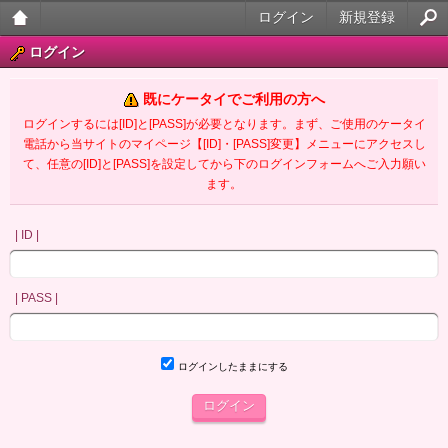
ログイン
新規登録
大人
ログイン
のケ
既にケータイでご利用の方へ
ータ
ログインするには[ID]と[PASS]が必要となります。まず、ご使用のケータイ
電話から当サイトのマイページ【[ID]・[PASS]変更】メニューにアクセスし
イ官
て、任意の[ID]と[PASS]を設定してから下のログインフォームへご入力願い
ます。
能小
説
| ID |
| PASS |
ログインしたままにする