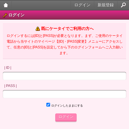
ログイン
新規登録
大人
ログイン
のケ
既にケータイでご利用の方へ
ータ
ログインするには[ID]と[PASS]が必要となります。まず、ご使用のケータイ
電話から当サイトのマイページ【[ID]・[PASS]変更】メニューにアクセスし
イ官
て、任意の[ID]と[PASS]を設定してから下のログインフォームへご入力願い
ます。
能小
説
| ID |
| PASS |
ログインしたままにする