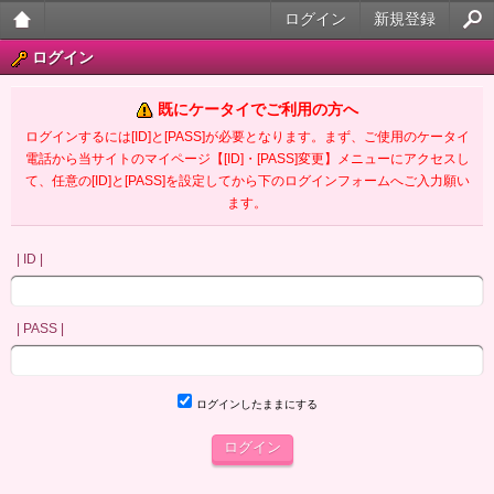
ログイン
新規登録
大人
ログイン
のケ
既にケータイでご利用の方へ
ータ
ログインするには[ID]と[PASS]が必要となります。まず、ご使用のケータイ
電話から当サイトのマイページ【[ID]・[PASS]変更】メニューにアクセスし
イ官
て、任意の[ID]と[PASS]を設定してから下のログインフォームへご入力願い
ます。
能小
説
| ID |
| PASS |
ログインしたままにする