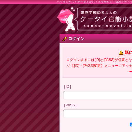
パソコンから！ケータイから！スマホから！無料でどこ
ログイン
既
ログインするには[ID]と[PASS]が
ジ【[ID]・[PASS]変更】メニューにア
| ID |
| PASS |