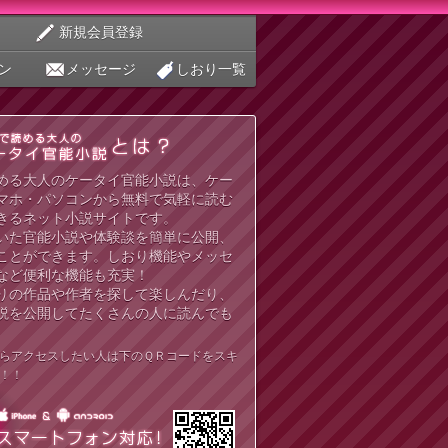
新規会員登録
ン
メッセージ
しおり一覧
める大人のケータイ官能小説は、ケー
マホ・パソコンから無料で気軽に読む
きるネット小説サイトです。
いた官能小説や体験談を簡単に公開、
ことができます。しおり機能やメッセ
など便利な機能も充実！
りの作品や作者を探して楽しんだり、
説を公開してたくさんの人に読んでも
らアクセスしたい人は下のＱＲコードをスキ
！！