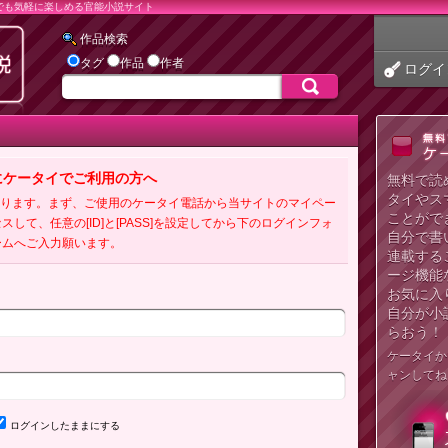
でも気軽に楽しめる官能小説サイト
作品検索
タグ
作品
作者
ログイ
にケータイでご利用の方へ
無料で読
タイやス
必要となります。まず、ご使用のケータイ電話から当サイトのマイペー
ことがで
クセスして、任意の[ID]と[PASS]を設定してから下のログインフォ
自分で書
ームへご入力願います。
連載する
ージ機能
お気に入
自分が小
らおう！
ケータイか
ャンしてね
ログインしたままにする