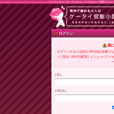
パソコンから！ケータイから！スマホから！無料でどこ
ログイン
既
ログインするには[ID]と[PASS]が
ジ【[ID]・[PASS]変更】メニューにア
| ID |
| PASS |