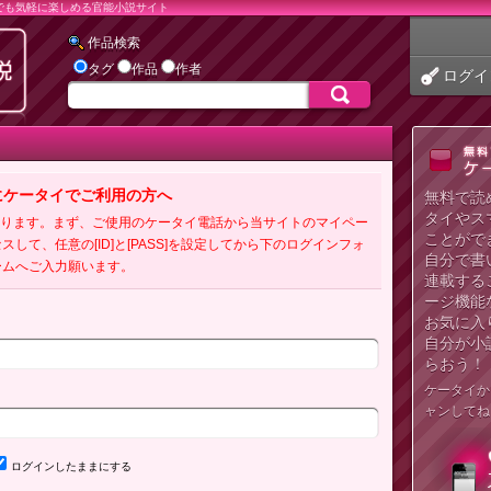
でも気軽に楽しめる官能小説サイト
作品検索
タグ
作品
作者
ログイ
にケータイでご利用の方へ
無料で読
タイやス
必要となります。まず、ご使用のケータイ電話から当サイトのマイペー
ことがで
クセスして、任意の[ID]と[PASS]を設定してから下のログインフォ
自分で書
ームへご入力願います。
連載する
ージ機能
お気に入
自分が小
らおう！
ケータイか
ャンしてね
ログインしたままにする