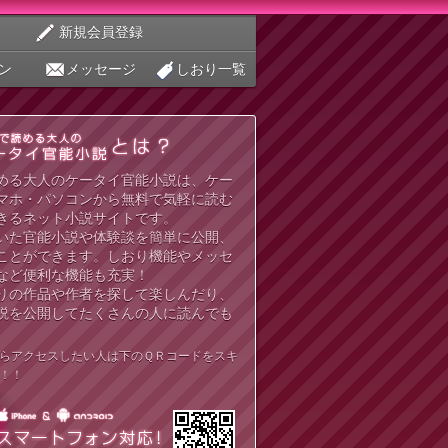
新規会員登録
ン
メッセージ
しおり一覧
める大人のケータイ官能小説は、ケー
マホ・パソコンから無料で気軽に読む
きるネット小説サイトです。
いた官能小説や体験談を簡単に公開、
ことができます。しおり機能やメッセ
など便利な機能も充実！
りの作品や作者を探して楽しんだり、
説を公開してたくさんの人に読んでも
らアクセスしたい人は下のＱＲコードをスキ
！！