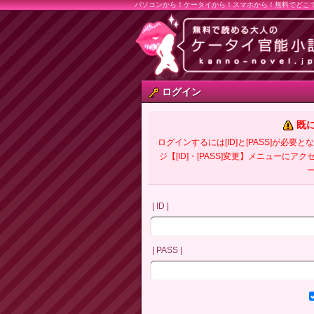
パソコンから！ケータイから！スマホから！無料でどこ
ログイン
既
ログインするには[ID]と[PASS]が
ジ【[ID]・[PASS]変更】メニューにア
| ID |
| PASS |