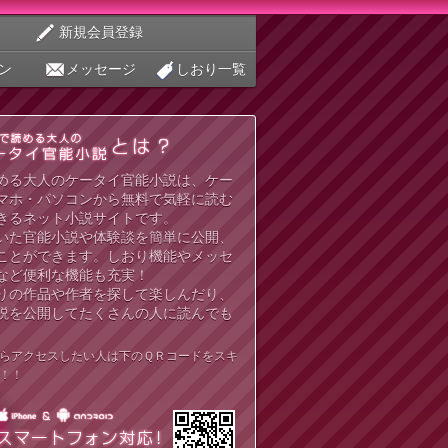
新規会員登録
ン
メッセージ
しおり一覧
める大人のケータイ官能小説は、ケー
マホ・パソコンから無料で気軽に読む
きるネット小説サイトです。
いた官能小説や体験談を簡単に公開、
ことができます。しおり機能やメッセ
など便利な機能も充実！
りの作品や作者を探して楽しんだり、
説を公開してたくさんの人に読んでも
らアクセスしたい人は下のＱＲコードをスキ
！！