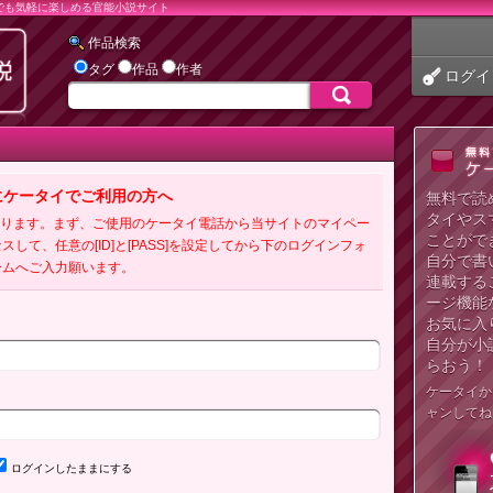
でも気軽に楽しめる官能小説サイト
作品検索
タグ
作品
作者
ログイ
にケータイでご利用の方へ
無料で読
タイやス
必要となります。まず、ご使用のケータイ電話から当サイトのマイペー
ことがで
クセスして、任意の[ID]と[PASS]を設定してから下のログインフォ
自分で書
ームへご入力願います。
連載する
ージ機能
お気に入
自分が小
らおう！
ケータイか
ャンしてね
ログインしたままにする