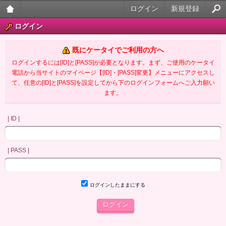
ログイン
新規登録
大人
ログイン
のケ
既にケータイでご利用の方へ
ータ
ログインするには[ID]と[PASS]が必要となります。まず、ご使用のケータイ
電話から当サイトのマイページ【[ID]・[PASS]変更】メニューにアクセスし
イ官
て、任意の[ID]と[PASS]を設定してから下のログインフォームへご入力願い
ます。
能小
説
| ID |
| PASS |
ログインしたままにする