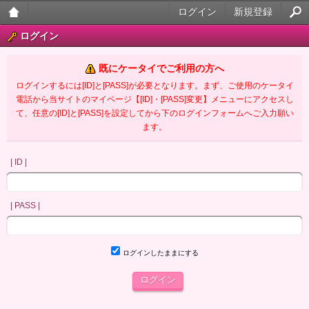
ログイン
新規登録
大人
ログイン
のケ
既にケータイでご利用の方へ
ータ
ログインするには[ID]と[PASS]が必要となります。まず、ご使用のケータイ
電話から当サイトのマイページ【[ID]・[PASS]変更】メニューにアクセスし
イ官
て、任意の[ID]と[PASS]を設定してから下のログインフォームへご入力願い
ます。
能小
説
| ID |
| PASS |
ログインしたままにする