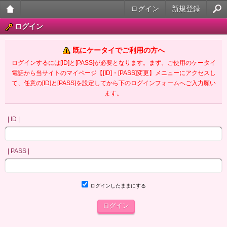
ログイン
新規登録
大人
ログイン
のケ
既にケータイでご利用の方へ
ータ
ログインするには[ID]と[PASS]が必要となります。まず、ご使用のケータイ
電話から当サイトのマイページ【[ID]・[PASS]変更】メニューにアクセスし
イ官
て、任意の[ID]と[PASS]を設定してから下のログインフォームへご入力願い
ます。
能小
説
| ID |
| PASS |
ログインしたままにする