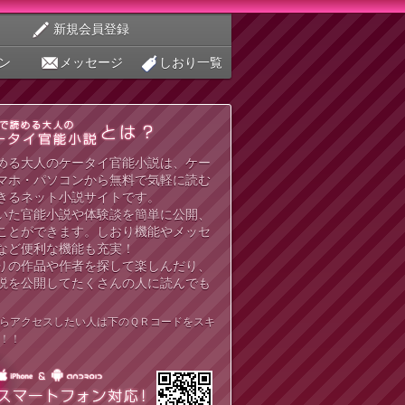
新規会員登録
ン
メッセージ
しおり一覧
める大人のケータイ官能小説は、ケー
マホ・パソコンから無料で気軽に読む
きるネット小説サイトです。
いた官能小説や体験談を簡単に公開、
ことができます。しおり機能やメッセ
など便利な機能も充実！
りの作品や作者を探して楽しんだり、
説を公開してたくさんの人に読んでも
らアクセスしたい人は下のＱＲコードをスキ
！！