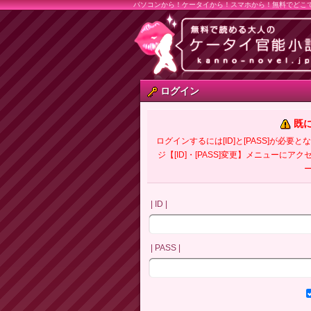
パソコンから！ケータイから！スマホから！無料でどこ
ログイン
既
ログインするには[ID]と[PASS]が
ジ【[ID]・[PASS]変更】メニューにア
| ID |
| PASS |