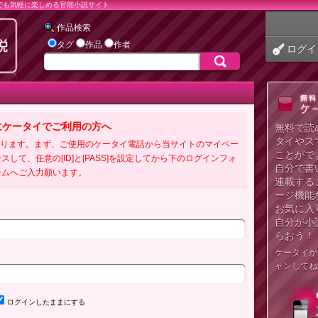
でも気軽に楽しめる官能小説サイト
作品検索
タグ
作品
作者
ログイ
にケータイでご利用の方へ
無料で読
タイやス
必要となります。まず、ご使用のケータイ電話から当サイトのマイペー
ことがで
クセスして、任意の[ID]と[PASS]を設定してから下のログインフォ
自分で書
ームへご入力願います。
連載する
ージ機能
お気に入
自分が小
らおう！
ケータイか
ャンしてね
ログインしたままにする