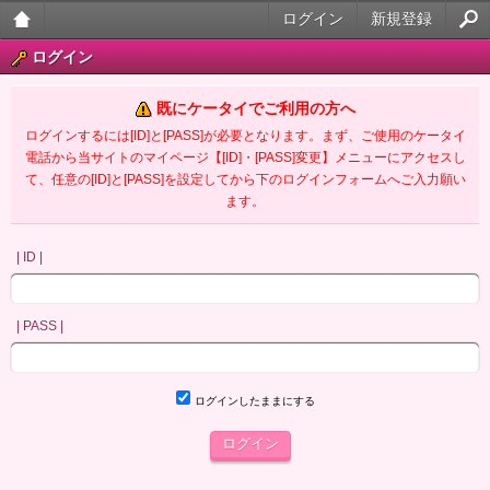
ログイン
新規登録
大人
ログイン
のケ
既にケータイでご利用の方へ
ータ
ログインするには[ID]と[PASS]が必要となります。まず、ご使用のケータイ
電話から当サイトのマイページ【[ID]・[PASS]変更】メニューにアクセスし
イ官
て、任意の[ID]と[PASS]を設定してから下のログインフォームへご入力願い
ます。
能小
説
| ID |
| PASS |
ログインしたままにする