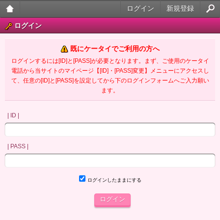
ログイン
新規登録
大人
ログイン
のケ
既にケータイでご利用の方へ
ータ
ログインするには[ID]と[PASS]が必要となります。まず、ご使用のケータイ
電話から当サイトのマイページ【[ID]・[PASS]変更】メニューにアクセスし
イ官
て、任意の[ID]と[PASS]を設定してから下のログインフォームへご入力願い
ます。
能小
説
| ID |
| PASS |
ログインしたままにする