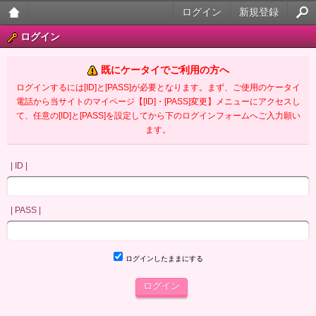
ログイン
新規登録
大人
ログイン
のケ
既にケータイでご利用の方へ
ータ
ログインするには[ID]と[PASS]が必要となります。まず、ご使用のケータイ
電話から当サイトのマイページ【[ID]・[PASS]変更】メニューにアクセスし
イ官
て、任意の[ID]と[PASS]を設定してから下のログインフォームへご入力願い
ます。
能小
説
| ID |
| PASS |
ログインしたままにする