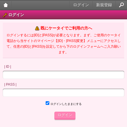
ログイン
新規登録
大人
ログイン
のケ
既にケータイでご利用の方へ
ータ
ログインするには[ID]と[PASS]が必要となります。まず、ご使用のケータイ
電話から当サイトのマイページ【[ID]・[PASS]変更】メニューにアクセスし
イ官
て、任意の[ID]と[PASS]を設定してから下のログインフォームへご入力願い
ます。
能小
説
| ID |
| PASS |
ログインしたままにする