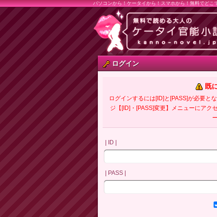
パソコンから！ケータイから！スマホから！無料でどこ
ログイン
既
ログインするには[ID]と[PASS]が
ジ【[ID]・[PASS]変更】メニューにア
| ID |
| PASS |