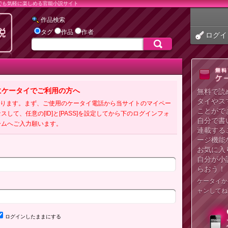
でも気軽に楽しめる官能小説サイト
作品検索
タグ
作品
作者
ログイ
にケータイでご利用の方へ
無料で読
タイやス
必要となります。まず、ご使用のケータイ電話から当サイトのマイペー
ことがで
クセスして、任意の[ID]と[PASS]を設定してから下のログインフォ
自分で書
ームへご入力願います。
連載する
ージ機能
お気に入
自分が小
らおう！
ケータイか
ャンしてね
ログインしたままにする