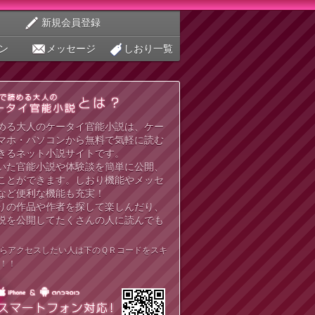
新規会員登録
ン
メッセージ
しおり一覧
める大人のケータイ官能小説は、ケー
マホ・パソコンから無料で気軽に読む
きるネット小説サイトです。
いた官能小説や体験談を簡単に公開、
ことができます。しおり機能やメッセ
など便利な機能も充実！
りの作品や作者を探して楽しんだり、
説を公開してたくさんの人に読んでも
らアクセスしたい人は下のＱＲコードをスキ
！！