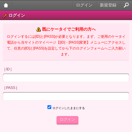
ログイン
新規登録
大人
ログイン
のケ
既にケータイでご利用の方へ
ータ
ログインするには[ID]と[PASS]が必要となります。まず、ご使用のケータイ
電話から当サイトのマイページ【[ID]・[PASS]変更】メニューにアクセスし
イ官
て、任意の[ID]と[PASS]を設定してから下のログインフォームへご入力願い
ます。
能小
説
| ID |
| PASS |
ログインしたままにする